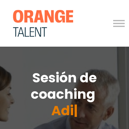
Para Empresas
Blog
Contáctanos
Iniciar sesión
Sesión de
coaching
A
|