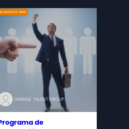
eso durante
12
meses
ORANGE TALENT GROUP
Programa de