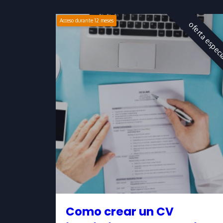
Acceso durante
12
meses
oferta espec
Como crear un CV